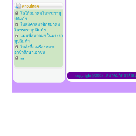
โลโก้สมาคมในพระราชู
ปถัมภ์ฯ
ใบสมัครสมาชิกสมาคม
ในพระราชูปถัมภ์ฯ
แผนที่สมาคมฯ ในพระรา
ชูปถัมภ์ฯ
ใบสั่งซื้อเครื่องหมาย
อาชีวศึกษาเอกชน
aa
copyright@2008::สมาคมวิทยาลัย