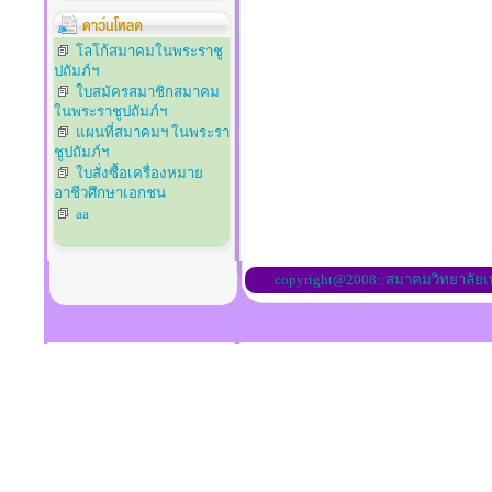
โลโก้สมาคมในพระราชู
ปถัมภ์ฯ
ใบสมัครสมาชิกสมาคม
ในพระราชูปถัมภ์ฯ
แผนที่สมาคมฯ ในพระรา
ชูปถัมภ์ฯ
ใบสั่งซื้อเครื่องหมาย
อาชีวศึกษาเอกชน
aa
copyright@2008::สมาคมวิทยาลัย