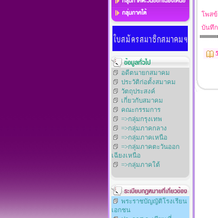
โพสข้
บันทึก
5
อดีตนายกสมาคม
ประวัติก่อตั้งสมาคม
วัตถุประสงค์
เกี่ยวกับสมาคม
คณะกรรมการ
=>กลุ่มกรุงเทพ
=>กลุ่มภาคกลาง
=>กลุ่มภาคเหนือ
=>กลุ่มภาคตะวันออก
เฉียงเหนือ
=>กลุ่มภาคใต้
พระราชบัญญัติโรงเรียน
เอกชน