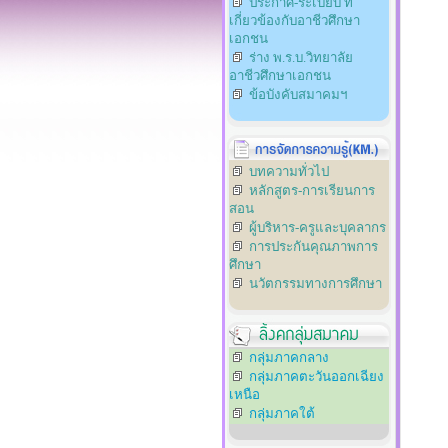
ประกาศ-ระเบียบ ที่
เกี่ยวข้องกับอาชีวศึกษา
เอกชน
ร่าง พ.ร.บ.วิทยาลัย
อาชีวศึกษาเอกชน
ข้อบังคับสมาคมฯ
บทความทั่วไป
หลักสูตร-การเรียนการ
สอน
ผู้บริหาร-ครูและบุคลากร
การประกันคุณภาพการ
ศึกษา
นวัตกรรมทางการศึกษา
กลุ่มภาคกลาง
กลุ่มภาคตะวันออกเฉียง
เหนือ
กลุ่มภาคใต้