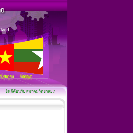
ยินดีต้อนรับ สมาคมวิทยาลัยเทคโนโลยีและอาชีวศึกษาเอกชนแห่งประเทศไทย