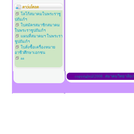
โลโก้สมาคมในพระราชู
ปถัมภ์ฯ
ใบสมัครสมาชิกสมาคม
ในพระราชูปถัมภ์ฯ
แผนที่สมาคมฯ ในพระรา
ชูปถัมภ์ฯ
ใบสั่งซื้อเครื่องหมาย
อาชีวศึกษาเอกชน
aa
copyright@2008::สมาคมวิทยาลัย