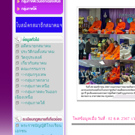
อดีตนายกสมาคม
ประวัติก่อตั้งสมาคม
วัตถุประสงค์
เกี่ยวกับสมาคม
คณะกรรมการ
=>กลุ่มกรุงเทพ
=>กลุ่มภาคกลาง
=>กลุ่มภาคเหนือ
=>กลุ่มภาคตะวันออก
เฉียงเหนือ
=>กลุ่มภาคใต้
โพสข้อมูลเมื่อ วันที่ : 02 ธ.ค. 2567
พระราชบัญญัติโรงเรียน
เอกชน