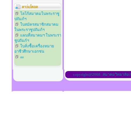
โลโก้สมาคมในพระราชู
ปถัมภ์ฯ
ใบสมัครสมาชิกสมาคม
ในพระราชูปถัมภ์ฯ
แผนที่สมาคมฯ ในพระรา
ชูปถัมภ์ฯ
ใบสั่งซื้อเครื่องหมาย
อาชีวศึกษาเอกชน
aa
copyright@2008::สมาคมวิทยาลัย