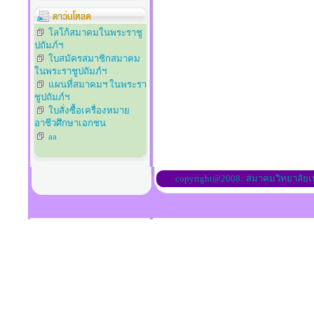
โลโก้สมาคมในพระราชู
ปถัมภ์ฯ
ใบสมัครสมาชิกสมาคม
ในพระราชูปถัมภ์ฯ
แผนที่สมาคมฯ ในพระรา
ชูปถัมภ์ฯ
ใบสั่งซื้อเครื่องหมาย
อาชีวศึกษาเอกชน
aa
copyright@2008::สมาคมวิทยาลัย